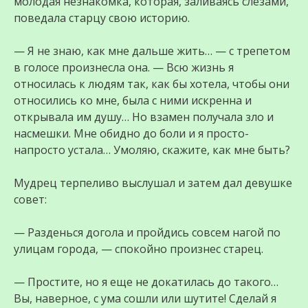
молодая незнакомка, которая, заливаясь слезами,
поведала старцу свою историю.
— Я не знаю, как мне дальше жить… — с трепетом
в голосе произнесла она. — Всю жизнь я
относилась к людям так, как бы хотела, чтобы они
относились ко мне, была с ними искренна и
открывала им душу… Но взамен получала зло и
насмешки. Мне обидно до боли и я просто-
напросто устала… Умоляю, скажите, как мне быть?
Мудрец терпеливо выслушал и затем дал девушке
совет:
— Разденься догола и пройдись совсем нагой по
улицам города, — спокойно произнес старец.
— Простите, но я еще не докатилась до такого…
Вы, наверное, с ума сошли или шутите! Сделай я