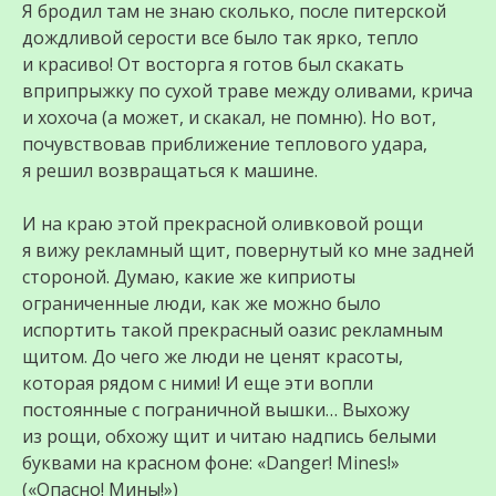
Я бродил там не знаю сколько, после питерской
дождливой серости все было так ярко, тепло
и красиво! От восторга я готов был скакать
вприпрыжку по сухой траве между оливами, крича
и хохоча (а может, и скакал, не помню). Но вот,
почувствовав приближение теплового удара,
я решил возвращаться к машине.
И на краю этой прекрасной оливковой рощи
я вижу рекламный щит, повернутый ко мне задней
стороной. Думаю, какие же киприоты
ограниченные люди, как же можно было
испортить такой прекрасный оазис рекламным
щитом. До чего же люди не ценят красоты,
которая рядом с ними! И еще эти вопли
постоянные с пограничной вышки… Выхожу
из рощи, обхожу щит и читаю надпись белыми
буквами на красном фоне: «Danger! Mines!»
(«Опасно! Мины!»)