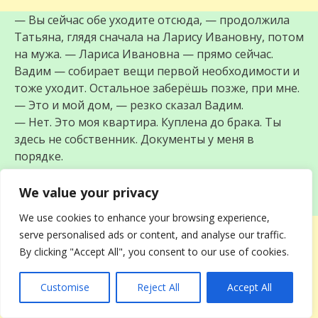
— Вы сейчас обе уходите отсюда, — продолжила
Татьяна, глядя сначала на Ларису Ивановну, потом
на мужа. — Лариса Ивановна — прямо сейчас.
Вадим — собирает вещи первой необходимости и
тоже уходит. Остальное заберёшь позже, при мне.
— Это и мой дом, — резко сказал Вадим.
— Нет. Это моя квартира. Куплена до брака. Ты
здесь не собственник. Документы у меня в
порядке.
— Я здесь прописан.
— Регистрация не делает тебя хозяином.
We value your privacy
We use cookies to enhance your browsing experience,
serve personalised ads or content, and analyse our traffic.
By clicking "Accept All", you consent to our use of cookies.
Customise
Reject All
Accept All