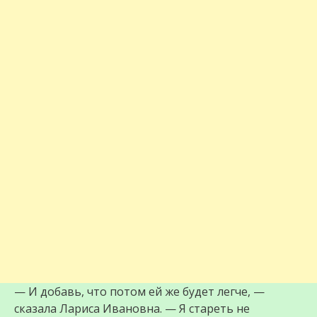
— И добавь, что потом ей же будет легче, —
сказала Лариса Ивановна. — Я стареть не