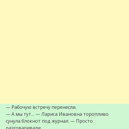
— Рабочую встречу перенесли.
— А мы тут… — Лариса Ивановна торопливо
сунула блокнот под журнал. — Просто
разговаривали.