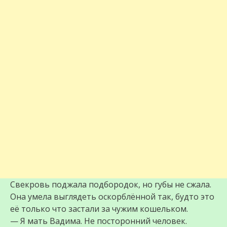
Свекровь поджала подбородок, но губы не сжала.
Она умела выглядеть оскорблённой так, будто это
её только что застали за чужим кошельком.
— Я мать Вадима. Не посторонний человек.