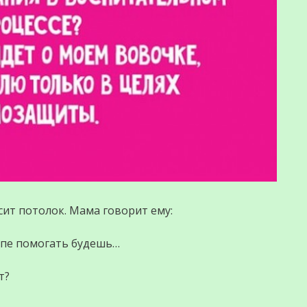
сит потолок. Мама говорит ему:
папе помогать будешь…
т?