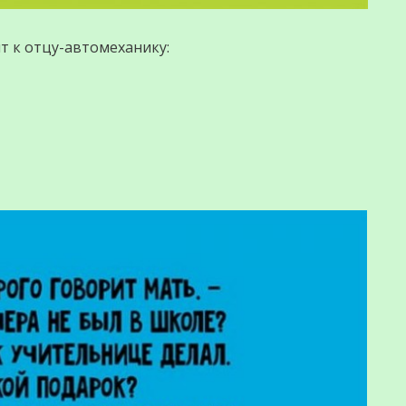
т к отцу-автомеханику: