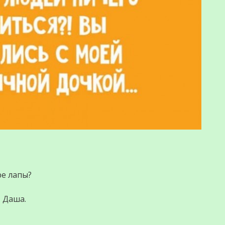
е лапы?
т Даша.