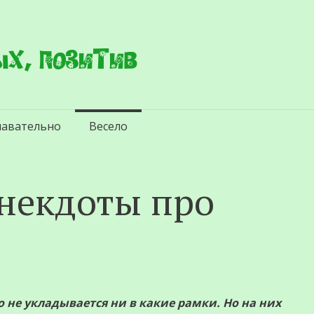
х, позитив
навательно
Весело
некдоты про
о не укладывается ни в какие рамки. Но на них