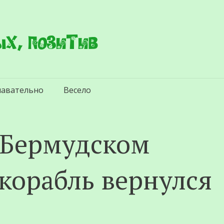
х, позитив
навательно
Весело
 Бермудском
корабль вернулся