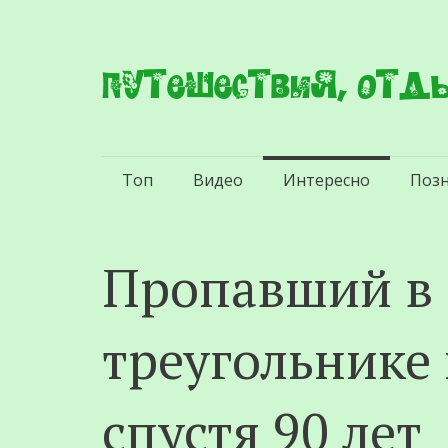
Путешествия, отды
Перейти
Топ
Видео
Интересно
Поз
к
содержимому
Пропавший в
треугольнике 
спустя 90 лет