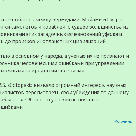
ывает область между Бермудами, Майами и Пуэрто-
сятки самолетов и кораблей, о судьбе большинства из
иновниками этих загадочных исчезновений уфологи
ть до происков инопланетных цивилизаций.
тью в основном у народа, а ученые их не признают и
гольника человеческими ошибками при управлении
озможными природными явлениями.
SS. «Cotopaxi» вызвало огромный интерес в научных
ециалистов пересмотреть свои убеждения по данному
бля после 90 лет отсутствия не пояснить
ошибками.
Источник