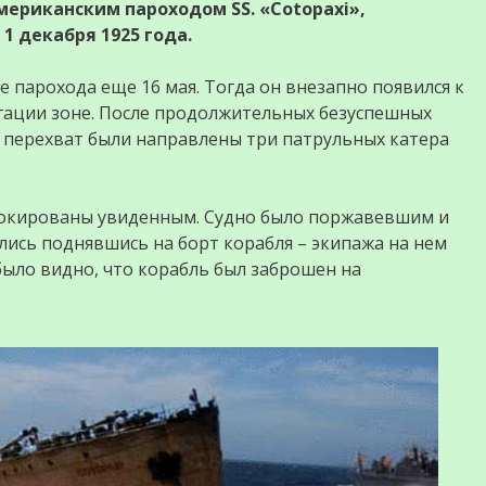
мериканским пароходом SS. «Cotopaxi»,
 декабря 1925 года.
 парохода еще 16 мая. Тогда он внезапно появился к
гации зоне. После продолжительных безуспешных
о перехват были направлены три патрульных катера
шокированы увиденным. Судно было поржавевшим и
лись поднявшись на борт корабля – экипажа на нем
 было видно, что корабль был заброшен на