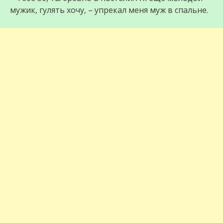
мужик, гулять хочу, – упрекал меня муж в спальне.