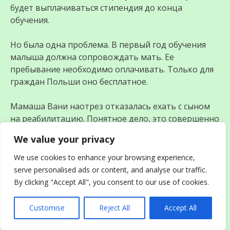
будет выплачиваться стипендия до конца
обучения.
Но была одна проблема. В первый год обучения
малыша должна сопровождать мать. Ее
пребывание необходимо оплачивать. Только для
граждан Польши оно бесплатное.
Мамаша Вани наотрез отказалась ехать с сыном
на реабилитацию. Понятное дело, это совершенно
не совпадало с ее стремлениями и желаниями. Она
We value your privacy
хотела гулять с подружками, пить винишко и
искать очередного мужа. А тут целый год
We use cookies to enhance your browsing experience,
заниматься ребенком, который бесил ее до потери
serve personalised ads or content, and analyse our traffic.
пульса.
By clicking "Accept All", you consent to our use of cookies.
Приближался день вступления. Ситуация никак не
Customise
Reject All
Accept All
двигалась со своей исходной точки. И тут
решилась родная тетя Вани. Маше было всего