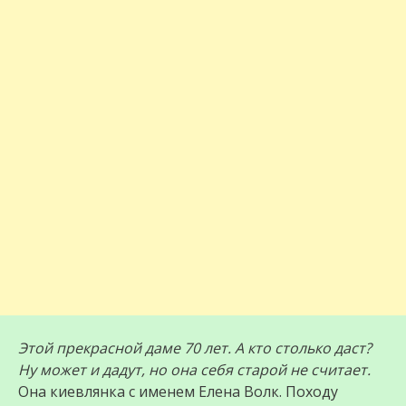
Этой прекрасной даме 70 лет. А кто столько даст?
Ну может и дадут, но она себя старой не считает.
Она киевлянка с именем Елена Волк. Походу