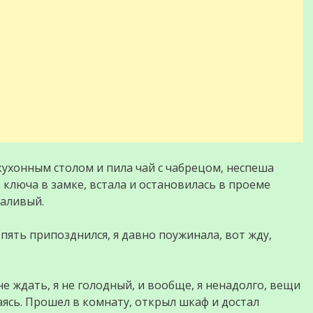
кухонным столом и пила чай с чабрецом, неспеша
 ключа в замке, встала и остановилась в проеме
чаливый.
ять припозднился, я давно поужинала, вот жду,
е ждать, я не голодный, и вообще, я ненадолго, вещи
аясь. Прошел в комнату, открыл шкаф и достал