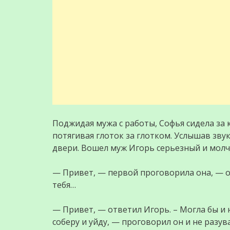
Поджидая мужа с работы, Софья сидела за 
потягивая глоток за глотком. Услышав звук
двери. Вошел муж Игорь серьезный и мол
— Привет, — первой проговорила она, — оп
тебя…
— Привет, — ответил Игорь. – Могла бы и н
соберу и уйду, — проговорил он и не разув