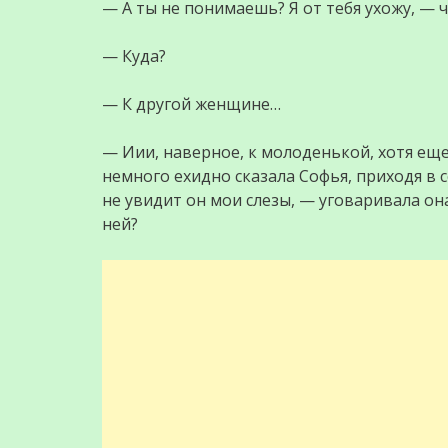
— А ты не понимаешь? Я от тебя ухожу, — че
— Куда?
— К другой женщине…
— Иии, наверное, к молоденькой, хотя еще 
немного ехидно сказала Софья, приходя в с
не увидит он мои слезы, — уговаривала она 
ней?