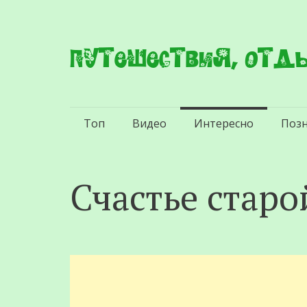
Путешествия, отды
Перейти
Топ
Видео
Интересно
Поз
к
содержимому
Счастье стар