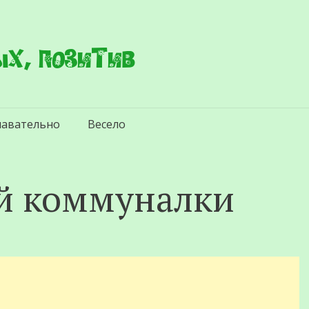
х, позитив
навательно
Весело
ой коммуналки