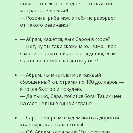
ноги — от секса, а сердце — от пылкой
и страстной любви?!
— Розочка, риба моя, а тебя не разорвет
от такого резонанса?!
— Абрам, кажется, вы с Сарой в ссоре?
— Нет, ну ты таки скажи мне, Фима… Как
я мог испортить ей день рождения, если
я даже не помню, когда он у нее?
— Абрам, ты мне плати за каждый
сброшенный килограмм по 100 долларов —
я тогда быстро и похудею.
— Да ты шо, Сара, побойся бога! Таких цен
на сало нет ни в одной стране!
— Саpа, теперь мы будем жить в дорогой
кваpтиpе, как ты и хотела!
— Ой, Абpам, как я pада! Мы покупаем