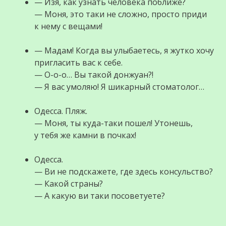
— Изя, как узнать человека поближе?
— Моня, это таки не сложно, просто приди
к нему с вещами!
— Мадам! Когда вы улыбаетесь, я жутко хочу
пригласить вас к себе.
— О-о-о… Вы такой донжуан?!
— Я вас умоляю! Я шикарный стоматолог…
Одесса. Пляж.
— Моня, ты куда-таки пошел! Утонешь,
у тебя же камни в почках!
Одесса.
— Ви не подскажете, где здесь консульство?
— Какой страны?
— А какую ви таки посоветуете?