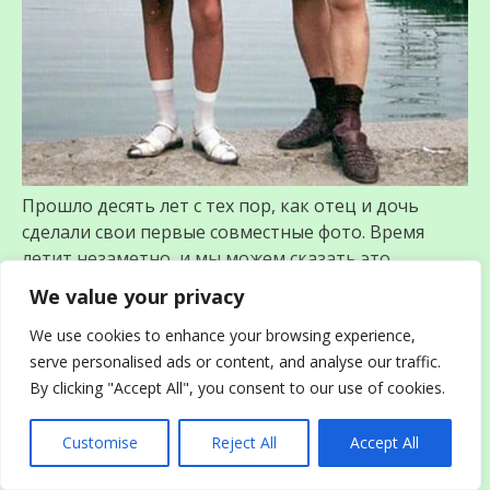
Прошло десять лет с тех пор, как отец и дочь
сделали свои первые совместные фото. Время
летит незаметно, и мы можем сказать это,
посмотрев на Хуа Хуа.
We value your privacy
We use cookies to enhance your browsing experience,
13. Время Электронных Устройств: 1992
serve personalised ads or content, and analyse our traffic.
С наступлением 1990-х годов Хуа и его прекрасная
By clicking "Accept All", you consent to our use of cookies.
дочь начали жить в будущем. К поясу Хуа привязан
пейджер, и похоже, Хуа Хуа держит первый плейер.
У нее даже есть наушники, и на этом фото все
Customise
Reject All
Accept All
выглядит безумно.