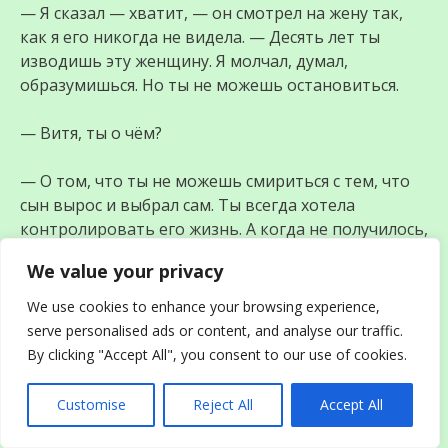
— Я сказал — хватит, — он смотрел на жену так,
как я его никогда не видела. — Десять лет ты
изводишь эту женщину. Я молчал, думал,
образумишься. Но ты не можешь остановиться.
— Витя, ты о чём?
— О том, что ты не можешь смириться с тем, что
сын вырос и выбрал сам. Ты всегда хотела
контролировать его жизнь. А когда не получилось,
начала унижать Иру при каждой встрече.
We value your privacy
Ольга Семеновна побледнела.
We use cookies to enhance your browsing experience,
serve personalised ads or content, and analyse our traffic.
— Как ты смеешь говорить такое при гостях!
By clicking "Accept All", you consent to our use of cookies.
— А ты как смела дарить ей эту рухлядь при
Customise
Reject All
Accept All
гостях? — голос Виктора Николаевича звучал
твёрдо. — Ты думала, никто не заметит? Все