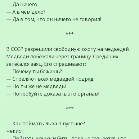
— Да ничего.
— А в чем дело?
— Да в том, что он ничего не говорил!
***
В СССР разрешили свободную охоту на медведей.
Медведи побежали через границу. Среди них
затесался заяц. Его спрашивают:
— Почему ты бежишь?
— Стреляют всех медведей подряд.
— Но ты же не медведь!
— Попробуйте доказать это органам!
***
— Как поймать льва в пустыне?
Чекист:
— Поймать кошку и бить, пока не сознается, что