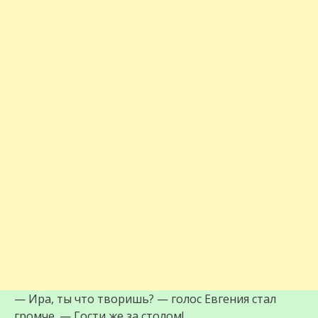
— Ира, ты что творишь? — голос Евгения стал
громче. — Гости же за столом!