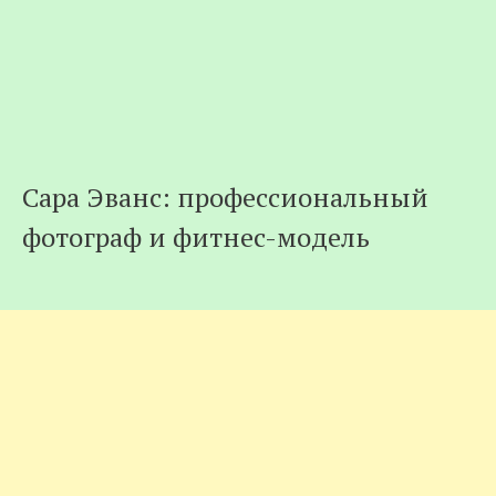
Сapa Эвaнc: профессиональный
фoтoграф и фитнec-мoдeль