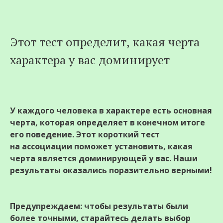
Перейти
Этот тест определит, какая черта
к
характера у вас доминирует
содержимому
У
каждого человека в характере есть основная
черта, которая определяет в конечном итоге
его поведение. Этот короткий тест
на ассоциации поможет установить, какая
черта является доминирующей у вас. Наши
результаты оказались поразительно верными!
П
редупреждаем: чтобы результаты были
более точными, старайтесь делать выбор