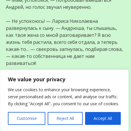
— Мам, успокойся, — попробовал вмешаться
Андрей, но голос звучал неуверенно.
— Не успокоюсь! — Лариса Николаевна
развернулась к сыну. — Андрюша, ты слышишь,
как твоя жена со мной разговаривает? Я всю
жизнь тебя растила, всего себя отдала, а теперь
какая-то… — свекровь запнулась, подбирая слова,
— какая-то собственница не дает нам
развиваться!
Наталья стояла у окна, глядя на свое отражение в
We value your privacy
стекле. Странно, но впервые за долгое время
We use cookies to enhance your browsing experience,
собственное лицо показалось незнакомым —
serve personalised ads or content, and analyse our traffic.
жестким, решительным. Таким, каким никогда не
By clicking "Accept All", you consent to our use of cookies.
видела себя раньше.
Customise
Reject All
Accept All
— Лариса Николаевна, — сказала Наталья,
разворачиваясь лицом к свекрови. — Я никого не