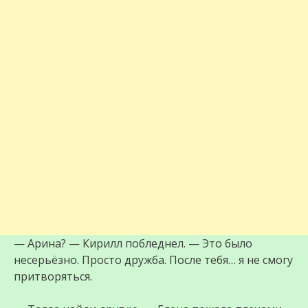
— Арина? — Кирилл побледнел. — Это было
несерьёзно. Просто дружба. После тебя… я не смогу
притворяться.