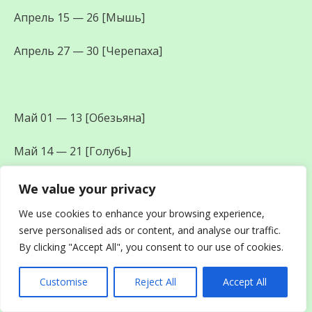
Апрель 15 — 26 [Мышь]
Апрель 27 — 30 [Черепаха]
Май 01 — 13 [Обезьяна]
Май 14 — 21 [Голубь]
Май 22 — 31 [Лев]
We value your privacy
We use cookies to enhance your browsing experience,
serve personalised ads or content, and analyse our traffic.
By clicking "Accept All", you consent to our use of cookies.
Июнь 01 — 03 [Мышь]
Customise
Reject All
Accept All
Июнь 04 — 14 [Черепаха]