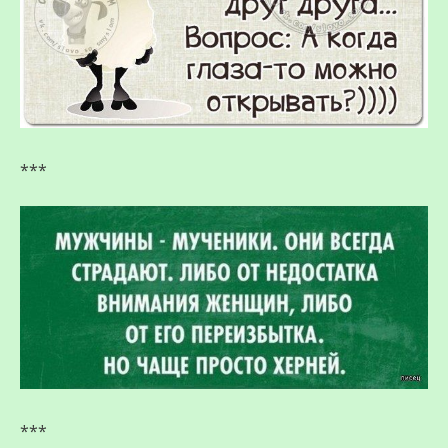
***
***