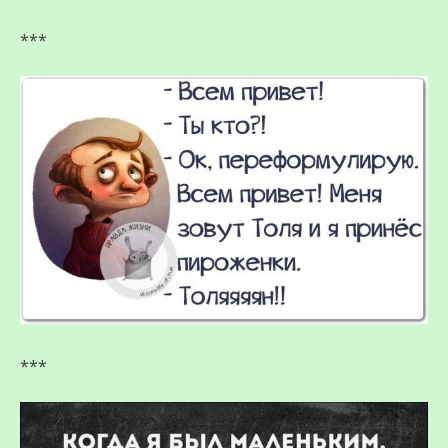
***
***