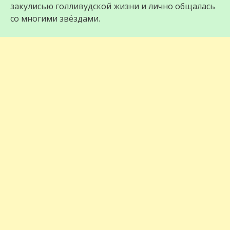
закулисью голливудской жизни и лично общалась
со многими звёздами.