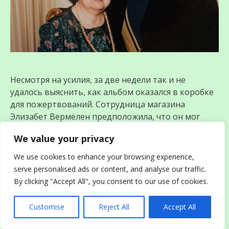
Несмотря на усилия, за две недели так и не
удалось выяснить, как альбом оказался в коробке
для пожертвований. Сотрудница магазина
Элизабет Вермёлен предположила, что он мог
случайно попасть туда вместе с другими вещами
We value your privacy
после смерти одной из родственниц Марии.
We use cookies to enhance your browsing experience,
serve personalised ads or content, and analyse our traffic.
By clicking "Accept All", you consent to our use of cookies.
Customise
Reject All
Accept All