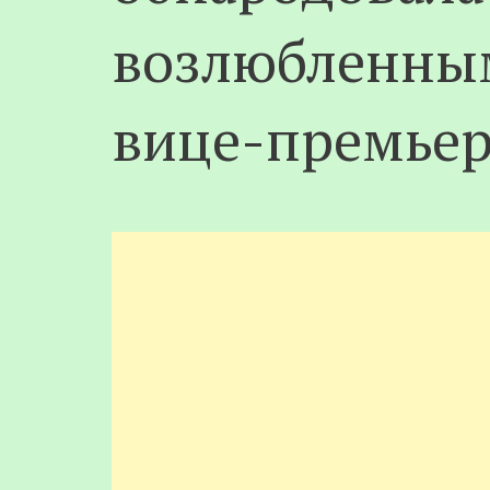
возлюбленны
вице-премье