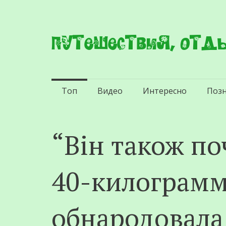
Путешествия, отды
Перейти
Топ
Видео
Интересно
Поз
к
содержимому
“Він також по
40-килограмм
обнародовала