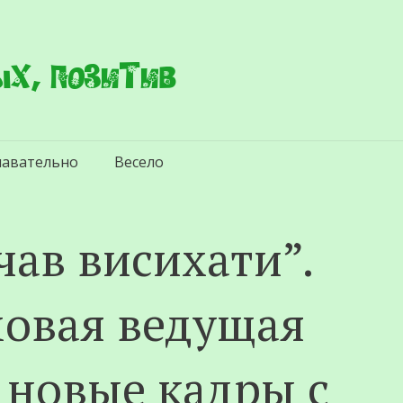
х, позитив
навательно
Весело
чав висихати”.
овая ведущая
 новые кадры с