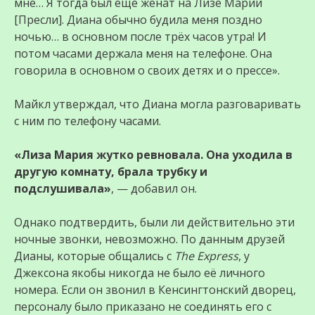
мне… Я тогда был ещё женат на Лизе Марии
[Пресли]. Диана обычно будила меня поздно
ночью… в основном после трёх часов утра! И
потом часами держала меня на телефоне. Она
говорила в основном о своих детях и о прессе».
Майкл утверждал, что Диана могла разговаривать
с ним по телефону часами.
«Лиза Мария жутко ревновала. Она уходила в
другую комнату, брала трубку и
подслушивала»
, — добавил он.
Однако подтвердить, были ли действительно эти
ночные звонки, невозможно. По данным друзей
Дианы, которые общались с
The Express
, у
Джексона якобы никогда не было её личного
номера. Если он звонил в Кенсингтонский дворец,
персоналу было приказано не соединять его с