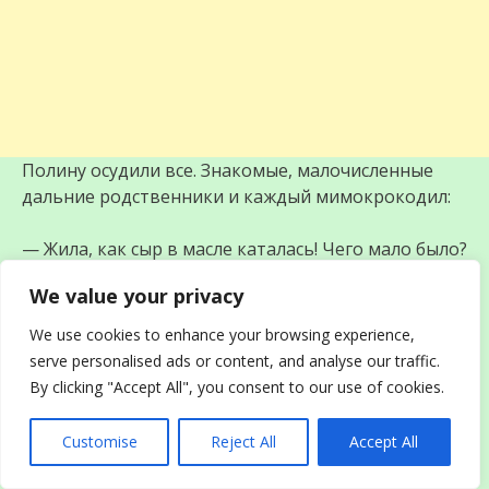
Полину осудили все. Знакомые, малочисленные
дальние родственники и каждый мимокрокодил:
— Жила, как сыр в масле каталась! Чего мало было?
Небось, хахаля нашла, и к нему укатила! Ей муж и
We value your privacy
дом построил, и на юга возил! Зажралась Полина!
We use cookies to enhance your browsing experience,
«Ей муж и дом построил, и на юга возил!» — и не
serve personalised ads or content, and analyse our traffic.
поспорить. Разве только уточнить можно.
By clicking "Accept All", you consent to our use of cookies.
Дом. В построенном доме, жили не только Полина
Customise
Reject All
Accept All
с мужем и двумя детьми, но и вся родня
«строителя». Если конкретно, то мама, бабушка с