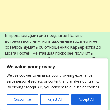
В прошлом Дмитрий предлагал Полине
встречаться с ним, но в школьные годы ей и не
хотелось думать об отношениях. Карьеристка до
мозга костей, мечтавшая поскорее получить
диплом и вырасти, добиться в жизни высот, Поля
отказала, хоть Дима ей и нравился. А потом
We value your privacy
поступила учиться в ВУЗ и с друзьями из прошлого
We use cookies to enhance your browsing experience,
практически перестала общаться.
serve personalised ads or content, and analyse our traffic.
By clicking "Accept All", you consent to our use of cookies.
Увидев мужа, Полина извинилась, ещё раз
поблагодарила Дмитрия, что провёл её, и
Customise
Reject All
Accept All
поспешила к супругу.