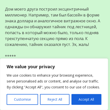
Дом моего друга построил эксцентричный
миллионер. Например, там был бассейн в форме
знака доллара и аналогичное витражное окно. А
однажды он обнаружил тайник под лестницей,
попасть в который можно было, только подняв
трехступенчатую секцию прямо из пола. К
сожалению, тайник оказался пуст. Эх, жаль!
*****
We value your privacy
Коллега вышла замуж и переехала в дом, который
принадлежал бабушке мужа. Бабушка всегда
We use cookies to enhance your browsing experience,
ходила в золоте, а перед смертью заявила, что все
serve personalised ads or content, and analyse our traffic.
украшения спрятала, но куда — не скажет. Весь
By clicking "Accept All", you consent to our use of cookies.
дом перевернули, ничего не нашли. А спустя год
решили делать ремонт — дому-то почти 100 лет.
Customise
Reject All
Accept All
Сдвинули с места тяжеленный шкаф, вскрыли
полы, чтобы заменить, тут-то шкатулочку и