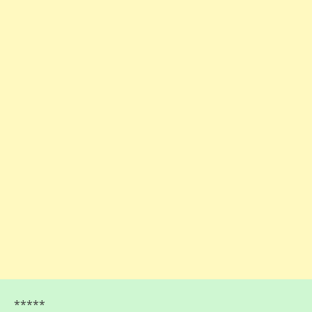
*****