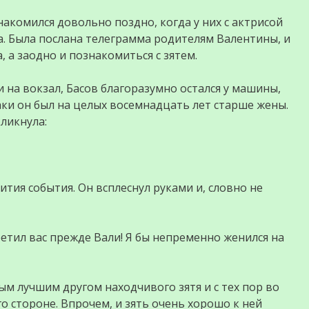
акомился довольно поздно, когда у них с актрисой
. Была послана телеграмма родителям Валентины, и
 а заодно и познакомиться с зятем.
 на вокзал, Басов благоразумно остался у машины,
ки он был на целых восемнадцать лет старше жены.
кликнула:
тия события. Он всплеснул руками и, словно не
ретил вас прежде Вали! Я бы непременно женился на
мым лучшим другом находчивого зятя и с тех пор во
го стороне. Впрочем, и зять очень хорошо к ней