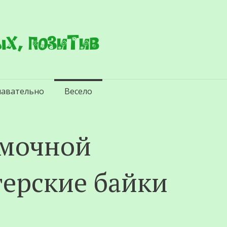
х, позитив
навательно
Весело
емочной
терские байки