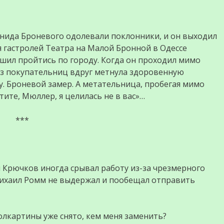
нида Броневого одолевали поклонники, и он выходил
я гастролей Театра на Малой Бронной в Одессе
ешил пройтись по городу. Когда он проходил мимо
из покупательниц вдруг метнула здоровенную
у. Броневой замер. А метательница, пробегая мимо
тите, Мюллер, я целилась не в вас»…
***
 Крючков иногда срывал работу из-за чрезмерного
Михаил Ромм не выдержал и пообещал отправить
олкартины уже снято, кем меня заменить?