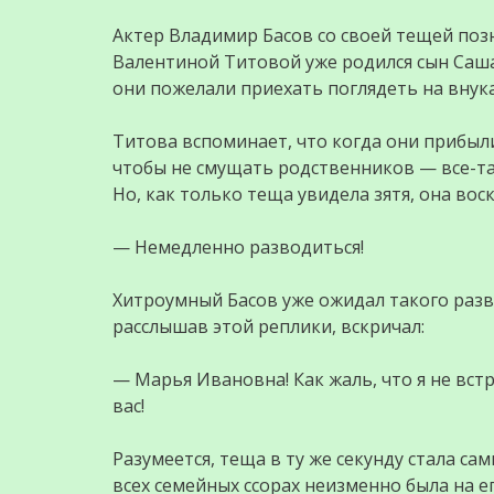
Актер Владимир Басов со своей тещей позн
Валентиной Титовой уже родился сын Саша
они пожелали приехать поглядеть на внука,
Титова вспоминает, что когда они прибыли
чтобы не смущать родственников — все-та
Но, как только теща увидела зятя, она вос
— Немедленно разводиться!
Хитроумный Басов уже ожидал такого разви
расслышав этой реплики, вскричал:
— Марья Ивановна! Как жаль, что я не вст
вас!
Разумеется, теща в ту же секунду стала са
всех семейных ссорах неизменно была на е