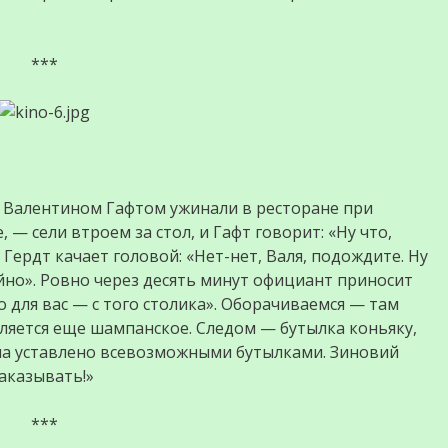
***
 Валентином Гафтом ужинали в ресторане при
 — сели втроем за стол, и Гафт говорит: «Ну что,
Гердт качает головой: «Нет-нет, Валя, подождите. Ну
но». Ровно через десять минут официант приносит
о для вас — с того столика». Оборачиваемся — там
вляется еще шампанское. Следом — бутылка коньяку,
тола уставлено всевозможными бутылками. Зиновий
заказывать!»
***