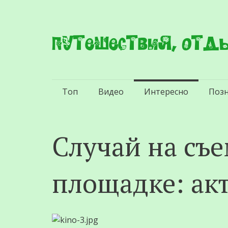
Путешествия, отды
Перейти
Топ
Видео
Интересно
Поз
к
содержимому
Случай на съ
площадке: ак