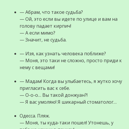
— Абрам, что такое судьба?
— Ой, это если вы идете по улице и вам на
голову падает кирпич!
— А если мимо?
— Значит, не судьба.
— Изя, как узнать человека поближе?
— Моня, это таки не сложно, просто приди к
нему с вещами!
— Мадам! Когда вы улыбаетесь, я жутко хочу
пригласить вас к себе.
— О-о-о… Вы такой донжуан?!
— Я вас умоляю! Я шикарный стоматолог…
Одесса. Пляж.
— Моня, ты куда-таки пошел! Утонешь, у