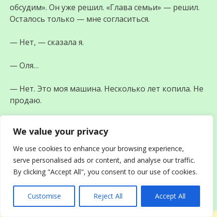
обсудим». Он уже решил. «Глава семьи» — решил.
Осталось только — мне согласиться.
— Нет, — сказала я.
— Оля…
— Нет. Это моя машина. Несколько лет копила. Не
продаю.
— Ты не понимаешь. Это — инвестиция. Серёга —
We value your privacy
надёжный.
We use cookies to enhance your browsing experience,
— Серёга — банкрот. У него пять провалов за
serve personalised ads or content, and analyse our traffic.
десять лет.
By clicking "Accept All", you consent to our use of cookies.
— В этот раз — по-другому.
Customise
Reject All
Accept All