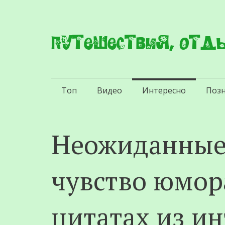
Путешествия, отды
Перейти
Топ
Видео
Интересно
Поз
к
содержимому
Неожиданные
чувство юмор
цитатах из и