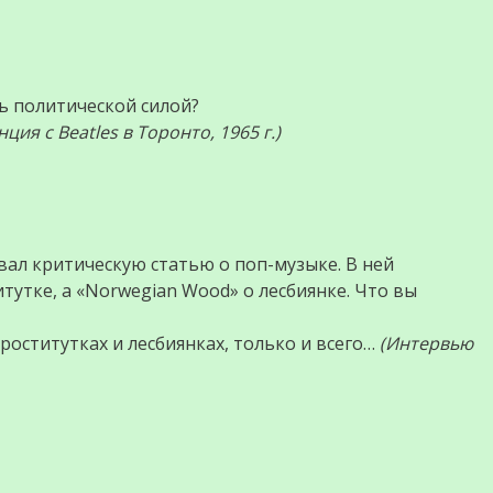
дь политической силой?
ция с Beatles в Торонто, 1965 г.)
вал критическую статью о поп-музыке. В ней
титутке, а «Norwegian Wood» о лесбиянке. Что вы
роститутках и лесбиянках, только и всего…
(Интервью