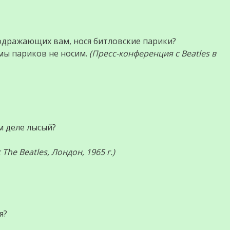
подражающих вам, нося битловские парики?
мы париков не носим.
(Пресс-конференция с Beatles в
м деле лысый?
The Beatles, Лондон, 1965 г.)
я?