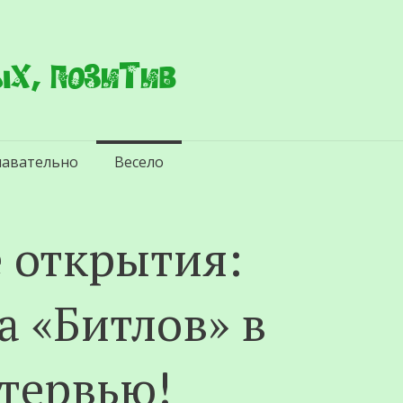
х, позитив
навательно
Весело
 открытия:
а «Битлов» в
нтервью!