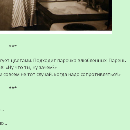
***
оргует цветами. Подходит парочка влюблённых. Парень
в: «Ну что ты, ну зачем?»
и совсем не тот случай, когда надо сопротивляться!»
***
о…
но…