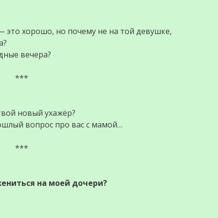
— это хорошо, но почему не на той девушке,
а?
одные вечера?
***
твой новый ухажёр?
пошлый вопрос про вас с мамой…
***
ениться на моей дочери?