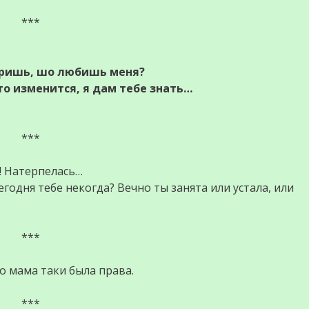
***
оришь, шо любишь меня?
то изменится, я дам тебе знать…
***
т! Натерпелась…
сегодня тебе некогда? Вечно ты занята или устала, или
***
о мама таки была права.
***