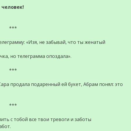
 человек!
***
елеграмму: «Изя, не забывай, что ты женатый
чка, но телеграмма опоздала».
***
ара продала подаренный ей букет, Абрам понял: это
***
ить с тобой все твои тревоги и заботы
абот.