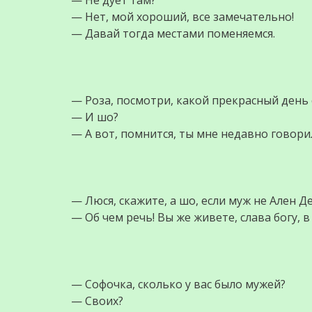
— Не дует там?
— Нет, мой хороший, все замечательно!
— Давай тогда местами поменяемся.
— Роза, посмотри, какой прекрасный день 
— И шо?
— А вот, помнится, ты мне недавно говорил
— Люся, скажите, а шо, если муж не Ален Д
— Об чем речь! Вы же живете, слава богу, 
— Софочка, сколько у вас было мужей?
— Своих?