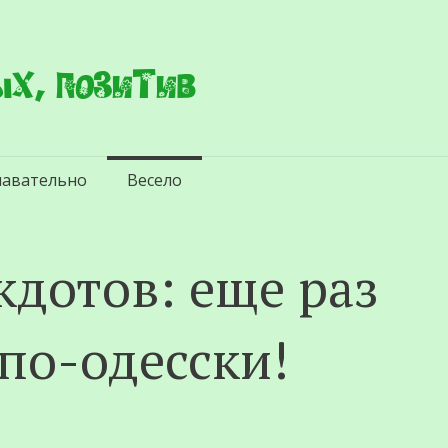
х, позитив
навательно
Весело
кдотов: еще раз
по-одесски!