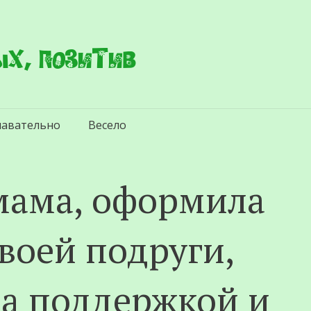
х, позитив
навательно
Весело
 мама, оформила
воей подруги,
за поддержкой и