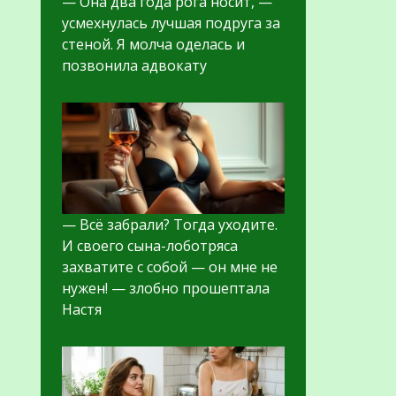
— Она два года рога носит, —
усмехнулась лучшая подруга за
стеной. Я молча оделась и
позвонила адвокату
— Всё забрали? Тогда уходите.
И своего сына-лоботряса
захватите с собой — он мне не
нужен! — злобно прошептала
Настя