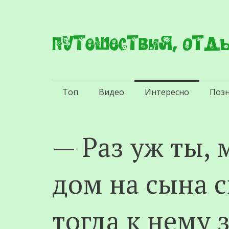
Путешествия, отды
Перейти
Топ
Видео
Интересно
Поз
к
содержимому
— Раз уж ты,
дом на сына с
тогда к нему 