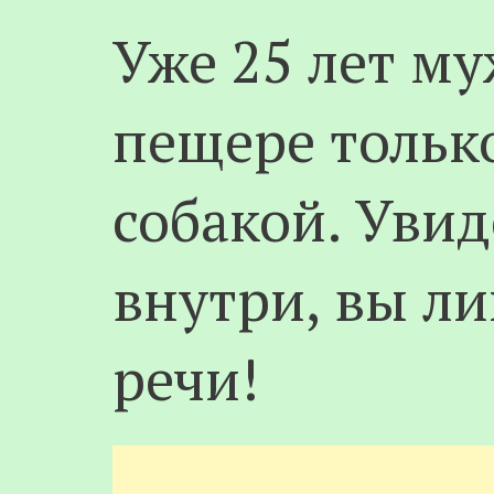
Уже 25 лет м
пещере только
собакой. Увид
внутри, вы л
речи!