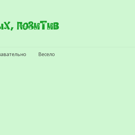
х, позитив
навательно
Весело