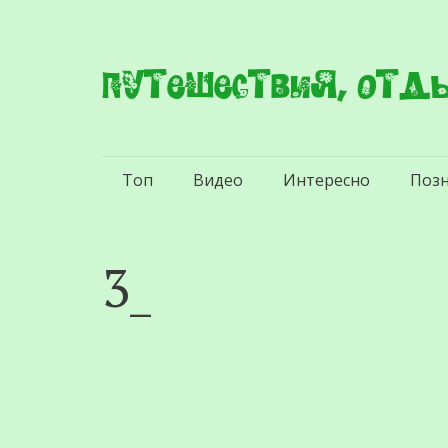
Путешествия, отды
Перейти
Топ
Видео
Интересно
Поз
к
содержимому
3_