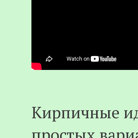
Кирпичные ид
простых вари