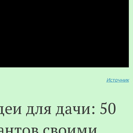
Источник
еи для дачи: 50
антов своими